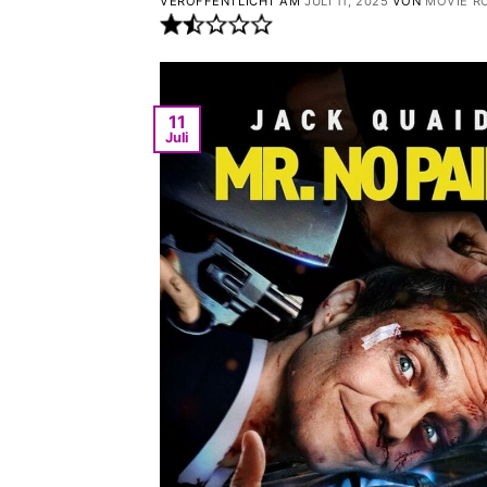
VERÖFFENTLICHT AM
JULI 11, 2025
VON
MOVIE R
11
Juli