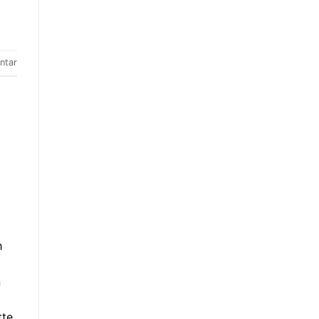
ntar
h
n
tte