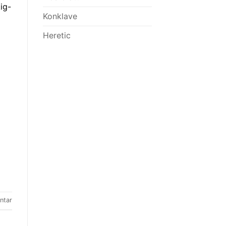
ig-
Konklave
Heretic
ntar