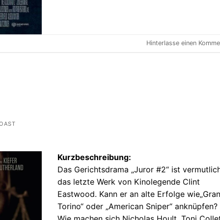
Hinterlasse einen Komme
ROAST
Kurzbeschreibung:
Das Gerichtsdrama „Juror #2“ ist vermutlic
das letzte Werk von Kinolegende Clint
Eastwood. Kann er an alte Erfolge wie„Gra
Torino“ oder „American Sniper“ anknüpfen?
Wie machen sich Nicholas Hoult, Toni Colle