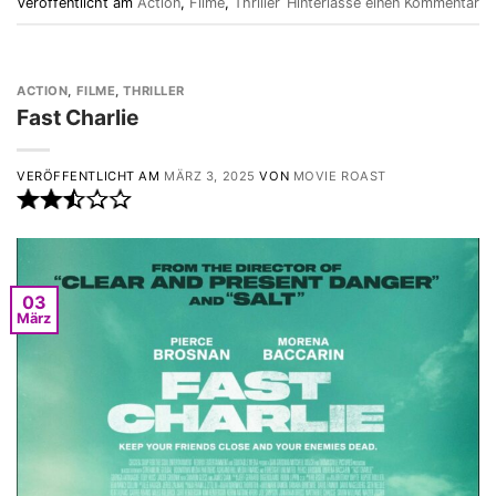
Veröffentlicht am
Action
,
Filme
,
Thriller
Hinterlasse einen Kommentar
ACTION
,
FILME
,
THRILLER
Fast Charlie
VERÖFFENTLICHT AM
MÄRZ 3, 2025
VON
MOVIE ROAST
03
März