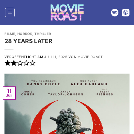
Zum
Inhalt
springen
FILME
,
HORROR
,
THRILLER
28 YEARS LATER
VERÖFFENTLICHT AM
JULI 11, 2025
VON
MOVIE ROAST
11
Juli