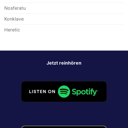
Nosferatu
Konklave
Heretic
Jetzt reinhören