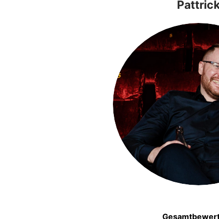
Pattric
Gesamtbewer